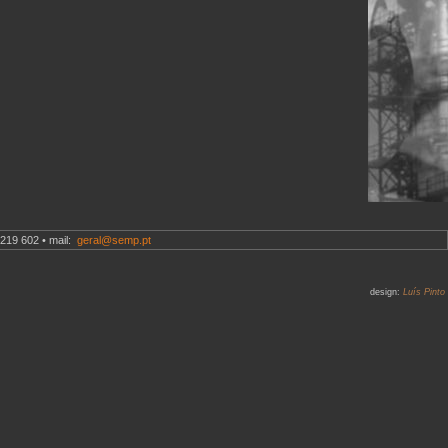
219 602 • mail:
geral@semp.pt
design:
Luís Pinto